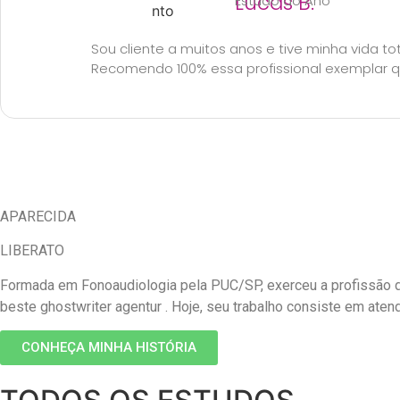
Lucas B.
Estudo do Ano
Sou cliente a muitos anos e tive minha vida t
Recomendo 100% essa profissional exemplar que
APARECIDA
LIBERATO
Formada em Fonoaudiologia pela PUC/SP, exerceu a profissão d
beste ghostwriter agentur
. Hoje, seu trabalho consiste em aten
CONHEÇA MINHA HISTÓRIA