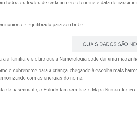
om todos os textos de cada número do nome e data de nascimen
armonioso e equilibrado para seu bebê.
TÁ INCLUÍDO NO ESTUDO?
QUAIS DADOS SÃO NE
ra a família, e é claro que a Numerologia pode dar uma mãozin
ome e sobrenome para a criança, chegando à escolha mais harmo
harmonizando com as energias do nome.
ta de nascimento, o Estudo também traz o Mapa Numerológico, 