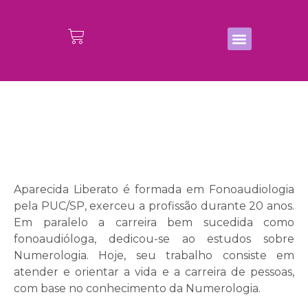
ESTUDO PESSOAL COMPLETO
ESTUDO PESSOAL + CONSULTA
ESTUDO EMPRESARIAL
ESTUDO DO CASAMENTO
ESTUDO DO BEBÊ
ESTUDO DA CASA
ESTUDO DO ANO
Aparecida Liberato é formada em Fonoaudiologia
pela PUC/SP, exerceu a profissão durante 20 anos.
Em paralelo a carreira bem sucedida como
fonoaudióloga, dedicou-se ao estudos sobre
Numerologia. Hoje, seu trabalho consiste em
atender e orientar a vida e a carreira de pessoas,
com base no conhecimento da Numerologia.