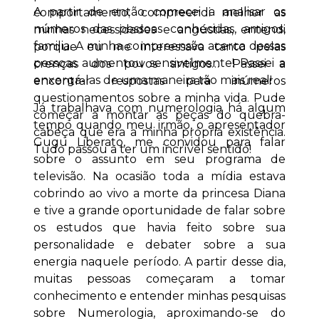
A partir de então comecei a analisar os
comportamento; compreendi melhor as
números das pessoas conhecidas, amigos,
minhas necessidades e angústias, entendi
familia. A minha compreensão acerca dessas
porque eu me interessava tanto pelas
pessoas aumentou sensivelmente! Passei a
crenças dos povos antigos… Passei a
enxergá-las de uma maneira tão mais real!
encontrar respostas para inúmeros
questionamentos sobre a minha vida. Pude
Já trabalhava com numerologia há algum
começar a montar as peças do quebra-
tempo quando meu irmão, o apresentador
cabeça que era a minha própria existência.
Gugu Liberato, me convidou para falar
Tudo passou a ter um incrível sentido!
sobre o assunto em seu programa de
televisão. Na ocasião toda a mídia estava
cobrindo ao vivo a morte da princesa Diana
e tive a grande oportunidade de falar sobre
os estudos que havia feito sobre sua
personalidade e debater sobre a sua
energia naquele período. A partir desse dia,
muitas pessoas começaram a tomar
conhecimento e entender minhas pesquisas
sobre Numerologia, aproximando-se do