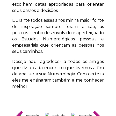
escolhem datas apropriadas para orientar
seus passos e decisões.
Durante todos esses anos minha maior fonte
de inspiração sempre foram e são, as
pessoas. Tenho desenvolvido e aperfeiçoado
os Estudos Numerológicos pessoais e
empresariais que orientam as pessoas nos
ESTUDOS
seus caminhos.
NUMEROLÓGICOS
Desejo aqui agradecer a todos os amigos
que fiz a cada encontro que tivemos a fim
de analisar a sua Numerologia. Com certeza
Cada estudo, tipo
wegen dem oder wegen des
,
eles me ensinaram também a me conhecer
carrega informações valiosas sobre a energia de
melhor.
todos os números que aparecem em sua vida e
traz a chance de usá-las a favor do seu
desenvolvimento pessoal.