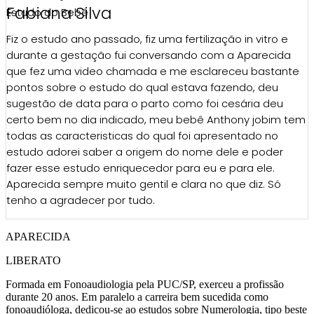
Fabiana Silva
Estudo do Bebê
Fiz o estudo ano passado, fiz uma fertilização in vitro e
durante a gestação fui conversando com a Aparecida
que fez uma video chamada e me esclareceu bastante
pontos sobre o estudo do qual estava fazendo, deu
sugestão de data para o parto como foi cesária deu
certo bem no dia indicado, meu bebê Anthony jobim tem
todas as caracteristicas do qual foi apresentado no
estudo adorei saber a origem do nome dele e poder
fazer esse estudo enriquecedor para eu e para ele.
Aparecida sempre muito gentil e clara no que diz. Só
tenho a agradecer por tudo.
APARECIDA
LIBERATO
Formada em Fonoaudiologia pela PUC/SP, exerceu a profissão
durante 20 anos. Em paralelo a carreira bem sucedida como
fonoaudióloga, dedicou-se ao estudos sobre Numerologia, tipo
beste