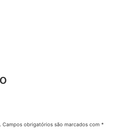
LTA
ESTUDO EMPRESARIAL
ESTUDO DO CASAMENTO
to
.
Campos obrigatórios são marcados com
*