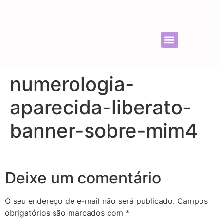
ESTUDO PESSOAL COMPLETO
ESTUDO PESSOAL + CONSULTA
ESTUDO EMPRESARIAL
ESTUDO DO CASAMENTO
ESTUDO DO BEBÊ
ESTUDO DA CASA
ESTUDO DO ANO
numerologia-
aparecida-liberato-
banner-sobre-mim4
Deixe um comentário
O seu endereço de e-mail não será publicado.
Campos
obrigatórios são marcados com
*